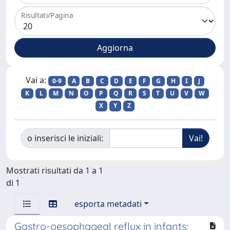
Risultati/Pagina
Vai a:
0-9
A
B
C
D
E
F
G
H
I
J
K
L
M
N
O
P
Q
R
S
T
U
V
W
X
Y
Z
o inserisci le iniziali:
Mostrati risultati da 1 a 1
di 1
esporta metadati
Gastro-oesophageal reflux in infants: