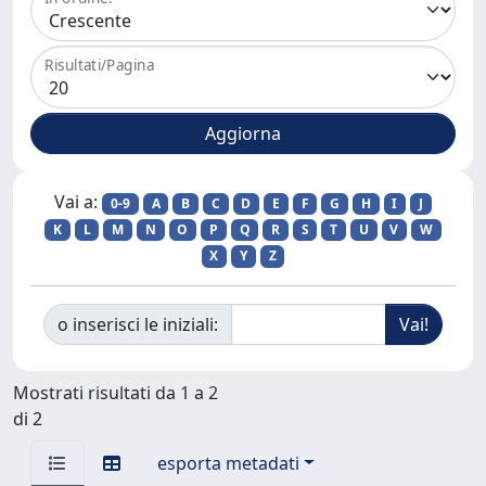
Risultati/Pagina
Vai a:
0-9
A
B
C
D
E
F
G
H
I
J
K
L
M
N
O
P
Q
R
S
T
U
V
W
X
Y
Z
o inserisci le iniziali:
Mostrati risultati da 1 a 2
di 2
esporta metadati