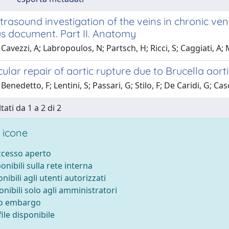
trasound investigation of the veins in chronic ven
s document. Part II. Anatomy
Cavezzi, A; Labropoulos, N; Partsch, H; Ricci, S; Caggiati, A; 
lar repair of aortic rupture due to Brucella aorti
enedetto, F; Lentini, S; Passari, G; Stilo, F; De Caridi, G; Casci
tati da 1 a 2 di 2
 icone
accesso aperto
ponibili sulla rete interna
onibili agli utenti autorizzati
onibili solo agli amministratori
to embargo
ile disponibile