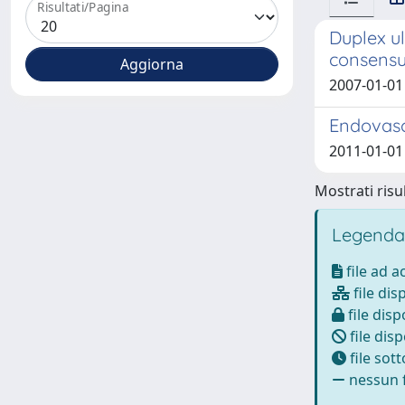
Risultati/Pagina
Duplex ul
consensu
2007-01-01 
Endovascu
2011-01-01 B
Mostrati risul
Legenda
file ad 
file dis
file disp
file disp
file sot
nessun f