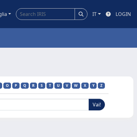
glia
IT
LOGIN
O
P
Q
R
S
T
U
V
W
X
Y
Z