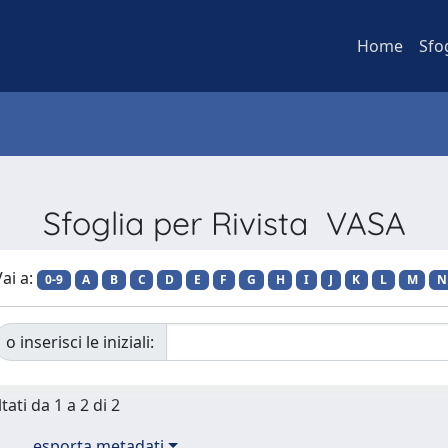
Home
Sfo
Sfoglia per Rivista VASA
ai a:
0-9
A
B
C
D
E
F
G
H
I
J
K
L
M
N
o inserisci le iniziali:
tati da 1 a 2 di 2
esporta metadati