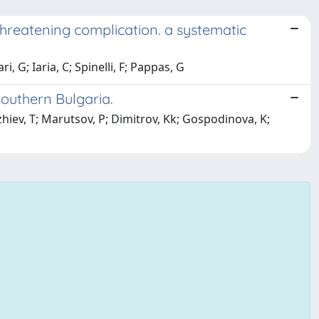
e-threatening complication. a systematic
i, G; Iaria, C; Spinelli, F; Pappas, G
Southern Bulgaria.
hiev, T; Marutsov, P; Dimitrov, Kk; Gospodinova, K;