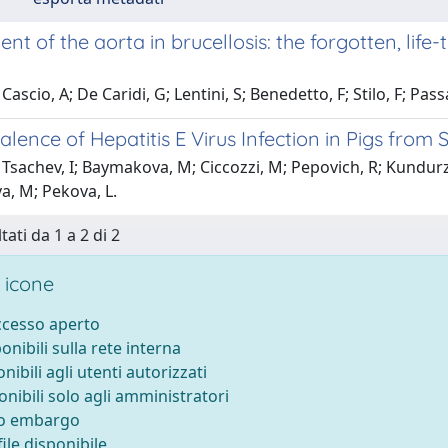
nt of the aorta in brucellosis: the forgotten, lif
ascio, A; De Caridi, G; Lentini, S; Benedetto, F; Stilo, F; Passar
lence of Hepatitis E Virus Infection in Pigs from 
Tsachev, I; Baymakova, M; Ciccozzi, M; Pepovich, R; Kundurz
a, M; Pekova, L.
tati da 1 a 2 di 2
 icone
accesso aperto
ponibili sulla rete interna
onibili agli utenti autorizzati
onibili solo agli amministratori
to embargo
ile disponibile