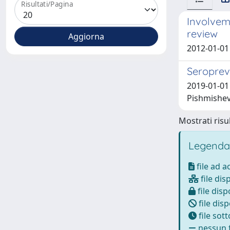
Risultati/Pagina
Involveme
review
2012-01-01 C
Seropreva
2019-01-01 
Pishmishev
Mostrati risul
Legenda
file ad 
file dis
file disp
file disp
file sot
nessun f