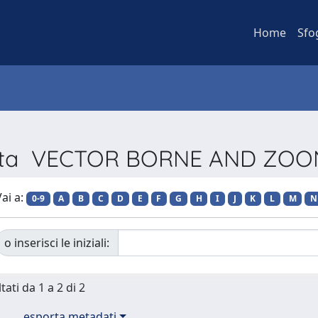
Home
Sfo
ivista VECTOR BORNE AND ZOO
ai a:
0-9
A
B
C
D
E
F
G
H
I
J
K
L
M
N
o inserisci le iniziali:
tati da 1 a 2 di 2
esporta metadati