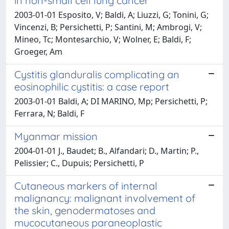
in non-small cell lung cancer
2003-01-01 Esposito, V; Baldi, A; Liuzzi, G; Tonini, G;
Vincenzi, B; Persichetti, P; Santini, M; Ambrogi, V;
Mineo, Tc; Montesarchio, V; Wolner, E; Baldi, F;
Groeger, Am
Cystitis glanduralis complicating an
eosinophilic cystitis: a case report
2003-01-01 Baldi, A; DI MARINO, Mp; Persichetti, P;
Ferrara, N; Baldi, F
Myanmar mission
2004-01-01 J., Baudet; B., Alfandari; D., Martin; P.,
Pelissier; C., Dupuis; Persichetti, P
Cutaneous markers of internal
malignancy: malignant involvement of
the skin, genodermatoses and
mucocutaneous paraneoplastic