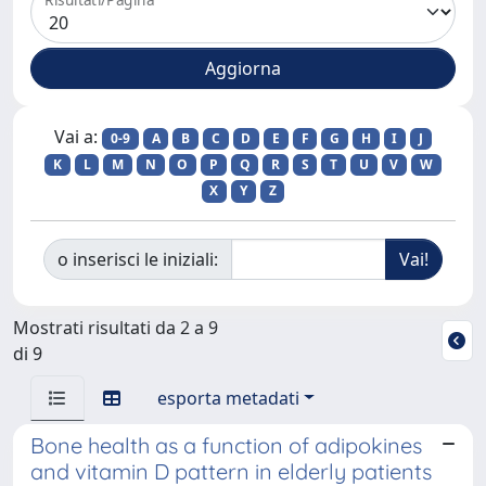
Vai a:
0-9
A
B
C
D
E
F
G
H
I
J
K
L
M
N
O
P
Q
R
S
T
U
V
W
X
Y
Z
o inserisci le iniziali:
Mostrati risultati da 2 a 9
di 9
esporta metadati
Bone health as a function of adipokines
and vitamin D pattern in elderly patients