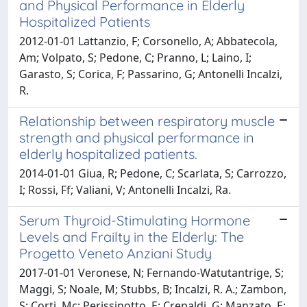
and Physical Performance in Elderly
Hospitalized Patients
2012-01-01 Lattanzio, F; Corsonello, A; Abbatecola,
Am; Volpato, S; Pedone, C; Pranno, L; Laino, I;
Garasto, S; Corica, F; Passarino, G; Antonelli Incalzi,
R.
Relationship between respiratory muscle
strength and physical performance in
elderly hospitalized patients.
2014-01-01 Giua, R; Pedone, C; Scarlata, S; Carrozzo,
I; Rossi, Ff; Valiani, V; Antonelli Incalzi, Ra.
Serum Thyroid-Stimulating Hormone
Levels and Frailty in the Elderly: The
Progetto Veneto Anziani Study
2017-01-01 Veronese, N; Fernando-Watutantrige, S;
Maggi, S; Noale, M; Stubbs, B; Incalzi, R. A.; Zambon,
S; Corti, Mc; Perissinotto, E; Crepaldi, G; Manzato, E;