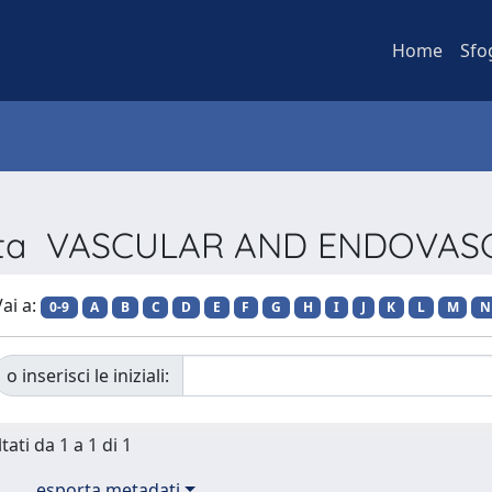
Home
Sfo
ivista VASCULAR AND ENDOVA
ai a:
0-9
A
B
C
D
E
F
G
H
I
J
K
L
M
N
o inserisci le iniziali:
tati da 1 a 1 di 1
esporta metadati