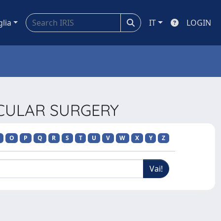
glia
IT
LOGIN
SCULAR SURGERY
O
P
Q
R
S
T
U
V
W
X
Y
Z