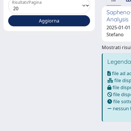
Risultati/Pagina
Sapheno-
Analysis
2025-01-01 
Stefano
Mostrati risul
Legenda
file ad 
file dis
file disp
file disp
file sot
nessun f