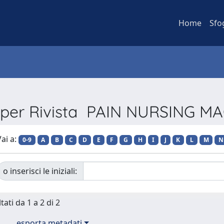
Home
Sfo
a per Rivista PAIN NURSING M
ai a:
0-9
A
B
C
D
E
F
G
H
I
J
K
L
M
N
o inserisci le iniziali:
tati da 1 a 2 di 2
esporta metadati