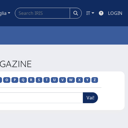
glia
IT
LOGIN
AGAZINE
O
P
Q
R
S
T
U
V
W
X
Y
Z