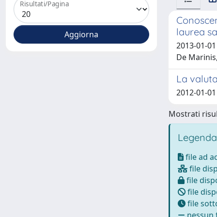
Risultati/Pagina
Conoscenz
laurea sa
2013-01-01 L
De Marinis
La valuta
2012-01-01 
Mostrati risul
Legenda
file ad 
file dis
file disp
file disp
file sot
nessun f