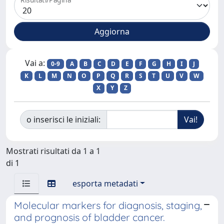
Vai a:
0-9
A
B
C
D
E
F
G
H
I
J
K
L
M
N
O
P
Q
R
S
T
U
V
W
X
Y
Z
o inserisci le iniziali:
Mostrati risultati da 1 a 1
di 1
esporta metadati
Molecular markers for diagnosis, staging,
and prognosis of bladder cancer.