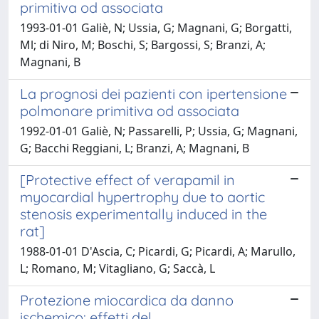
primitiva od associata
1993-01-01 Galiè, N; Ussia, G; Magnani, G; Borgatti,
Ml; di Niro, M; Boschi, S; Bargossi, S; Branzi, A;
Magnani, B
La prognosi dei pazienti con ipertensione
polmonare primitiva od associata
1992-01-01 Galiè, N; Passarelli, P; Ussia, G; Magnani,
G; Bacchi Reggiani, L; Branzi, A; Magnani, B
[Protective effect of verapamil in
myocardial hypertrophy due to aortic
stenosis experimentally induced in the
rat]
1988-01-01 D'Ascia, C; Picardi, G; Picardi, A; Marullo,
L; Romano, M; Vitagliano, G; Saccà, L
Protezione miocardica da danno
ischemico: effetti del