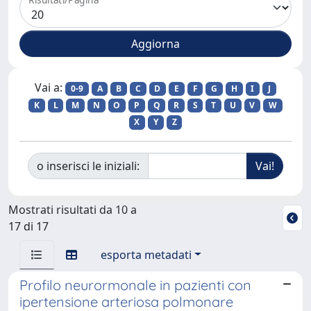
Vai a:
0-9
A
B
C
D
E
F
G
H
I
J
K
L
M
N
O
P
Q
R
S
T
U
V
W
X
Y
Z
o inserisci le iniziali:
Mostrati risultati da 10 a
17 di 17
esporta metadati
Profilo neurormonale in pazienti con
ipertensione arteriosa polmonare