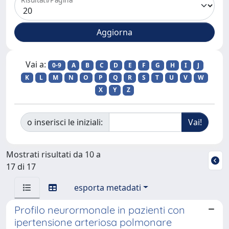
Vai a:
0-9
A
B
C
D
E
F
G
H
I
J
K
L
M
N
O
P
Q
R
S
T
U
V
W
X
Y
Z
o inserisci le iniziali:
Mostrati risultati da 10 a
17 di 17
esporta metadati
Profilo neurormonale in pazienti con
ipertensione arteriosa polmonare