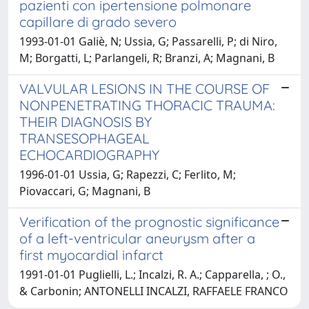
pazienti con ipertensione polmonare
capillare di grado severo
1993-01-01 Galiè, N; Ussia, G; Passarelli, P; di Niro,
M; Borgatti, L; Parlangeli, R; Branzi, A; Magnani, B
VALVULAR LESIONS IN THE COURSE OF
NONPENETRATING THORACIC TRAUMA:
THEIR DIAGNOSIS BY
TRANSESOPHAGEAL
ECHOCARDIOGRAPHY
1996-01-01 Ussia, G; Rapezzi, C; Ferlito, M;
Piovaccari, G; Magnani, B
Verification of the prognostic significance
of a left-ventricular aneurysm after a
first myocardial infarct
1991-01-01 Puglielli, L.; Incalzi, R. A.; Capparella, ; O.,
& Carbonin; ANTONELLI INCALZI, RAFFAELE FRANCO