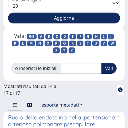
Vai a:
0-9
A
B
C
D
E
F
G
H
I
J
K
L
M
N
O
P
Q
R
S
T
U
V
W
X
Y
Z
o inserisci le iniziali:
Mostrati risultati da 14 a
17 di 17
esporta metadati
Ruolo della endotelina nella ipertensione
arteriosa polmonare precapillare