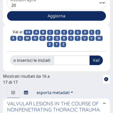
Vai a:
0-9
A
B
C
D
E
F
G
H
I
J
K
L
M
N
O
P
Q
R
S
T
U
V
W
X
Y
Z
o inserisci le iniziali:
Mostrati risultati da 16 a
17 di 17
esporta metadati
VALVULAR LESIONS IN THE COURSE OF
NONPENETRATING THORACIC TRAUMA: