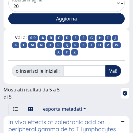
Vai a:
0-9
A
B
C
D
E
F
G
H
I
J
K
L
M
N
O
P
Q
R
S
T
U
V
W
X
Y
Z
o inserisci le iniziali:
Mostrati risultati da 5 a 5
di 5
esporta metadati
In vivo effects of zoledronic acid on
peripheral gamma delta T lymphocytes