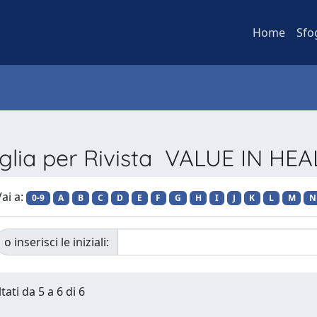
Home
Sfo
glia per Rivista VALUE IN HE
ai a:
0-9
A
B
C
D
E
F
G
H
I
J
K
L
M
N
o inserisci le iniziali:
tati da 5 a 6 di 6