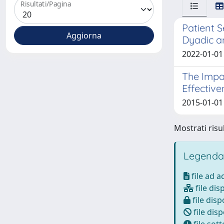
Risultati/Pagina
Patient S
Dyadic an
2022-01-01 D
The Impa
Effective
2015-01-01 
Mostrati risul
Legenda
file ad 
file dis
file disp
file disp