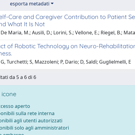
esporta metadati
elf-Care and Caregiver Contribution to Patient Se
d What It Is Not
e Maria, M.; Ausili, D.; Lorini, S.; Vellone, E.; Riegel, B.; Mat
ct of Robotic Technology on Neuro-Rehabilitation
ness.
G, Turchetti; S, Mazzoleni; P, Dario; D, Saldì; Guglielmelli, E
tati da 5 a 6 di 6
 icone
accesso aperto
ponibili sulla rete interna
onibili agli utenti autorizzati
onibili solo agli amministratori