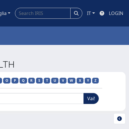
glia
IT
LOGIN
ALTH
O
P
Q
R
S
T
U
V
W
X
Y
Z