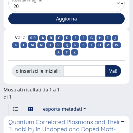
Vai a:
0-9
A
B
C
D
E
F
G
H
I
J
K
L
M
N
O
P
Q
R
S
T
U
V
W
X
Y
Z
o inserisci le iniziali:
Mostrati risultati da 1 a 1
di 1
esporta metadati
Quantum Correlated Plasmons and Their
Tunability in Undoped and Doped Mott-