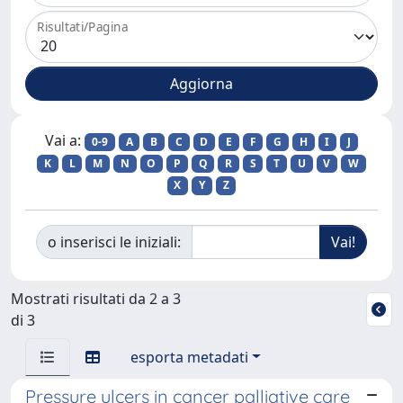
Risultati/Pagina
Vai a:
0-9
A
B
C
D
E
F
G
H
I
J
K
L
M
N
O
P
Q
R
S
T
U
V
W
X
Y
Z
o inserisci le iniziali:
Mostrati risultati da 2 a 3
di 3
esporta metadati
Pressure ulcers in cancer palliative care