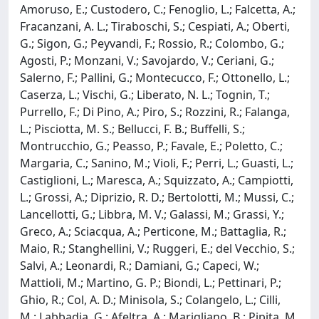
Amoruso, E.; Custodero, C.; Fenoglio, L.; Falcetta, A.;
Fracanzani, A. L.; Tiraboschi, S.; Cespiati, A.; Oberti,
G.; Sigon, G.; Peyvandi, F.; Rossio, R.; Colombo, G.;
Agosti, P.; Monzani, V.; Savojardo, V.; Ceriani, G.;
Salerno, F.; Pallini, G.; Montecucco, F.; Ottonello, L.;
Caserza, L.; Vischi, G.; Liberato, N. L.; Tognin, T.;
Purrello, F.; Di Pino, A.; Piro, S.; Rozzini, R.; Falanga,
L.; Pisciotta, M. S.; Bellucci, F. B.; Buffelli, S.;
Montrucchio, G.; Peasso, P.; Favale, E.; Poletto, C.;
Margaria, C.; Sanino, M.; Violi, F.; Perri, L.; Guasti, L.;
Castiglioni, L.; Maresca, A.; Squizzato, A.; Campiotti,
L.; Grossi, A.; Diprizio, R. D.; Bertolotti, M.; Mussi, C.;
Lancellotti, G.; Libbra, M. V.; Galassi, M.; Grassi, Y.;
Greco, A.; Sciacqua, A.; Perticone, M.; Battaglia, R.;
Maio, R.; Stanghellini, V.; Ruggeri, E.; del Vecchio, S.;
Salvi, A.; Leonardi, R.; Damiani, G.; Capeci, W.;
Mattioli, M.; Martino, G. P.; Biondi, L.; Pettinari, P.;
Ghio, R.; Col, A. D.; Minisola, S.; Colangelo, L.; Cilli,
M.; Labbadia, G.; Afeltra, A.; Marigliano, B.; Pipita, M.