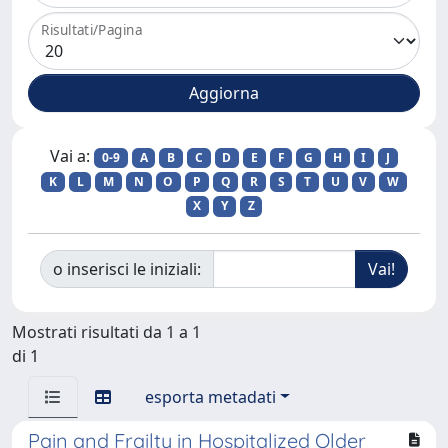
Risultati/Pagina
Vai a:
0-9
A
B
C
D
E
F
G
H
I
J
K
L
M
N
O
P
Q
R
S
T
U
V
W
X
Y
Z
o inserisci le iniziali:
Mostrati risultati da 1 a 1
di 1
esporta metadati
Pain and Frailty in Hospitalized Older