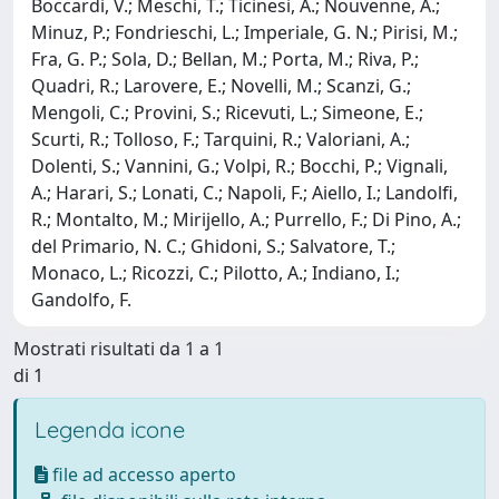
Boccardi, V.; Meschi, T.; Ticinesi, A.; Nouvenne, A.;
Minuz, P.; Fondrieschi, L.; Imperiale, G. N.; Pirisi, M.;
Fra, G. P.; Sola, D.; Bellan, M.; Porta, M.; Riva, P.;
Quadri, R.; Larovere, E.; Novelli, M.; Scanzi, G.;
Mengoli, C.; Provini, S.; Ricevuti, L.; Simeone, E.;
Scurti, R.; Tolloso, F.; Tarquini, R.; Valoriani, A.;
Dolenti, S.; Vannini, G.; Volpi, R.; Bocchi, P.; Vignali,
A.; Harari, S.; Lonati, C.; Napoli, F.; Aiello, I.; Landolfi,
R.; Montalto, M.; Mirijello, A.; Purrello, F.; Di Pino, A.;
del Primario, N. C.; Ghidoni, S.; Salvatore, T.;
Monaco, L.; Ricozzi, C.; Pilotto, A.; Indiano, I.;
Gandolfo, F.
Mostrati risultati da 1 a 1
di 1
Legenda icone
file ad accesso aperto