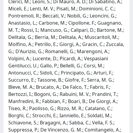
Clerici, M.; Leoni, S.; Di Mauro, A. D.; Di Sabatino, A.;
Miceli, E.; Lenti, M. V.; Pisati, M.; Dominioni, C. C.;
Pontremoli, R.; Beccati, V.; Nobili, G.; Leoncini, G.;
Anastasio, L.; Carbone, M.; Cipollone, F.; Guagnano,
M. T.; Rossi, I.; Mancuso, G.; Calipari, D.; Bartone, M.;
Delitala, G.; Berria, M.; Delitala, A.; Muscaritoli, M.;
Molfino, A.; Petrillo, E.; Giorgi, A.; Gracin, C.; Zuccala,
G.; D'Aurizio, G.; Romanelli, G.; Marengoni, A.;
Volpini, A.; Lucente, D.; Picardi, A.; Vespasiani
Gentilucci, U.; Gallo, P.; Bellelli, G.; Corsi, M.;
Antonucci, C.; Sidoli, C.; Principato, G.; Arturi, F.;
Succurro, E.; Tassone, B.; Giofre, F.; Serra, M. G.;
Bleve, M. A.; Brucato, A.; De Falco, T.; Fabris, F.;
Bertozzi, I.; Bogoni, G.; Rabuini, M. V.; Prandini, T.;
Manfredini, R.; Fabbian, F.; Boari, B.; De Giorgi, A.;
Tiseo, R.; Paolisso, G.; Rizzo, M. R.; Catalano, C.;
Borghi, C.; Strocchi, E.; Ianniello, E.; Soldati, M.;
Schiavone, S.; Bragagni, A.; Sabba, C.; Vella, F. S.;
Suppressa, P.; De Vincenzo, G. M.; Comitangelo, A.;