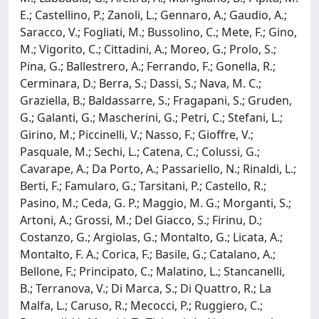
E.; Castellino, P.; Zanoli, L.; Gennaro, A.; Gaudio, A.;
Saracco, V.; Fogliati, M.; Bussolino, C.; Mete, F.; Gino,
M.; Vigorito, C.; Cittadini, A.; Moreo, G.; Prolo, S.;
Pina, G.; Ballestrero, A.; Ferrando, F.; Gonella, R.;
Cerminara, D.; Berra, S.; Dassi, S.; Nava, M. C.;
Graziella, B.; Baldassarre, S.; Fragapani, S.; Gruden,
G.; Galanti, G.; Mascherini, G.; Petri, C.; Stefani, L.;
Girino, M.; Piccinelli, V.; Nasso, F.; Gioffre, V.;
Pasquale, M.; Sechi, L.; Catena, C.; Colussi, G.;
Cavarape, A.; Da Porto, A.; Passariello, N.; Rinaldi, L.;
Berti, F.; Famularo, G.; Tarsitani, P.; Castello, R.;
Pasino, M.; Ceda, G. P.; Maggio, M. G.; Morganti, S.;
Artoni, A.; Grossi, M.; Del Giacco, S.; Firinu, D.;
Costanzo, G.; Argiolas, G.; Montalto, G.; Licata, A.;
Montalto, F. A.; Corica, F.; Basile, G.; Catalano, A.;
Bellone, F.; Principato, C.; Malatino, L.; Stancanelli,
B.; Terranova, V.; Di Marca, S.; Di Quattro, R.; La
Malfa, L.; Caruso, R.; Mecocci, P.; Ruggiero, C.;