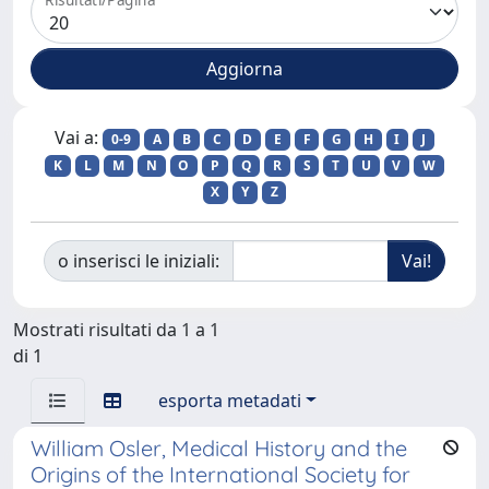
Vai a:
0-9
A
B
C
D
E
F
G
H
I
J
K
L
M
N
O
P
Q
R
S
T
U
V
W
X
Y
Z
o inserisci le iniziali:
Mostrati risultati da 1 a 1
di 1
esporta metadati
William Osler, Medical History and the
Origins of the International Society for