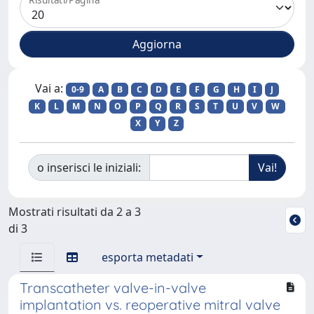
Vai a:
0-9
A
B
C
D
E
F
G
H
I
J
K
L
M
N
O
P
Q
R
S
T
U
V
W
X
Y
Z
o inserisci le iniziali:
Mostrati risultati da 2 a 3
di 3
esporta metadati
Transcatheter valve-in-valve
implantation vs. reoperative mitral valve