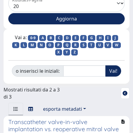
Vai a:
0-9
A
B
C
D
E
F
G
H
I
J
K
L
M
N
O
P
Q
R
S
T
U
V
W
X
Y
Z
o inserisci le iniziali:
Mostrati risultati da 2 a 3
di 3
esporta metadati
Transcatheter valve-in-valve
implantation vs. reoperative mitral valve