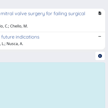
itral valve surgery for failing surgical
lo, C.; Chello, M.
 future indications
, L.; Nusca, A.