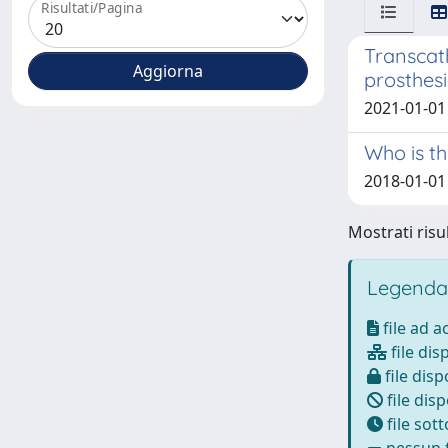
Risultati/Pagina
Transcath
prosthesi
2021-01-01 N
Who is th
2018-01-01 V
Mostrati risul
Legenda
file ad 
file dis
file disp
file disp
file sot