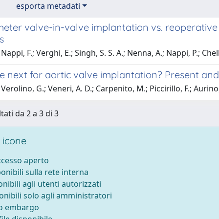
esporta metadati
eter valve-in-valve implantation vs. reoperative m
s
appi, F.; Verghi, E.; Singh, S. S. A.; Nenna, A.; Nappi, P.; Chel
e next for aortic valve implantation? Present and
erolino, G.; Veneri, A. D.; Carpenito, M.; Piccirillo, F.; Aurino
tati da 2 a 3 di 3
 icone
accesso aperto
ponibili sulla rete interna
onibili agli utenti autorizzati
onibili solo agli amministratori
to embargo