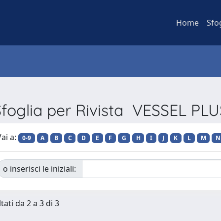
Home
Sfo
Sfoglia per Rivista VESSEL PLU
ai a:
0-9
A
B
C
D
E
F
G
H
I
J
K
L
M
N
o inserisci le iniziali:
tati da 2 a 3 di 3