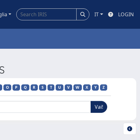
glia
IT
LOGIN
S
O
P
Q
R
S
T
U
V
W
X
Y
Z