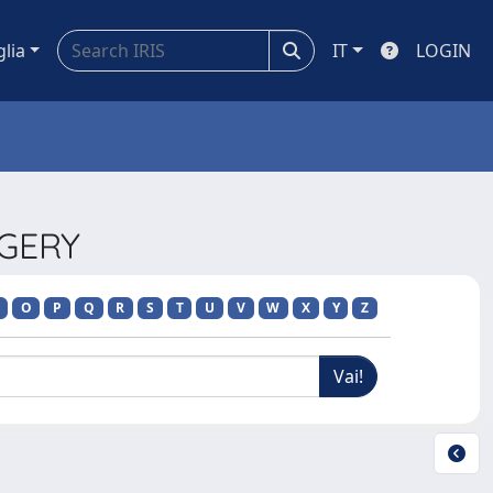
glia
IT
LOGIN
RGERY
O
P
Q
R
S
T
U
V
W
X
Y
Z