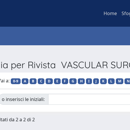
Home
Sfo
lia per Rivista VASCULAR SU
ai a:
0-9
A
B
C
D
E
F
G
H
I
J
K
L
M
N
o inserisci le iniziali:
tati da 2 a 2 di 2