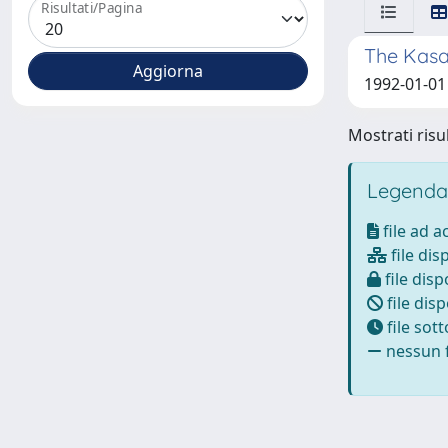
Risultati/Pagina
The Kasa
1992-01-01
Mostrati risul
Legenda
file ad 
file dis
file disp
file disp
file sot
nessun f