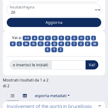
Risultati/Pagina
Vai a:
0-9
A
B
C
D
E
F
G
H
I
J
K
L
M
N
O
P
Q
R
S
T
U
V
W
X
Y
Z
o inserisci le iniziali:
Mostrati risultati da 1 a 2
di 2
esporta metadati
Involvement of the aorta in brucellosis: