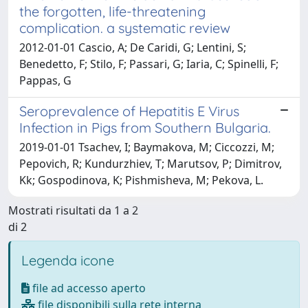
the forgotten, life-threatening
complication. a systematic review
2012-01-01 Cascio, A; De Caridi, G; Lentini, S;
Benedetto, F; Stilo, F; Passari, G; Iaria, C; Spinelli, F;
Pappas, G
Seroprevalence of Hepatitis E Virus
Infection in Pigs from Southern Bulgaria.
2019-01-01 Tsachev, I; Baymakova, M; Ciccozzi, M;
Pepovich, R; Kundurzhiev, T; Marutsov, P; Dimitrov,
Kk; Gospodinova, K; Pishmisheva, M; Pekova, L.
Mostrati risultati da 1 a 2
di 2
Legenda icone
file ad accesso aperto
file disponibili sulla rete interna