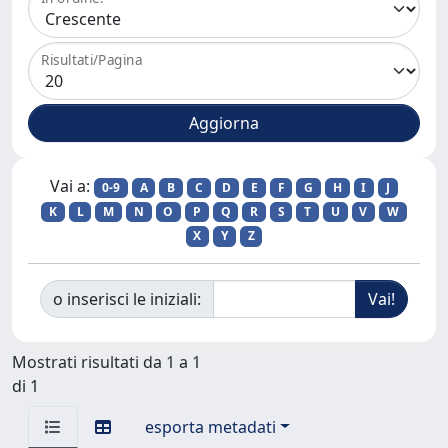
Risultati/Pagina
Vai a:
0-9
A
B
C
D
E
F
G
H
I
J
K
L
M
N
O
P
Q
R
S
T
U
V
W
X
Y
Z
o inserisci le iniziali:
Mostrati risultati da 1 a 1
di 1
esporta metadati