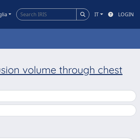
glia
IT
LOGIN
fusion volume through chest