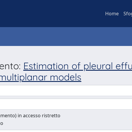
Home
Sfo
mento:
Estimation of pleural ef
 multiplanar models
cumento) in accesso ristretto
to