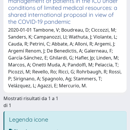
management of patients in the ICU under
conditions of limited medical resources: a
shared international proposal in view of
the COVID-19 pandemic
2020-01-01 Tambone, V; Boudreau, D; Ciccozzi, M;
Sanders, K; Campanozzi, Ll; Wathuta, J; Violante, L;
Cauda, R; Petrini, C; Abbate, A; Alloni, R; Argemi, J;
Argemí Renom, J; De Benedictis, A; Galerneau, F;
García-Sánchez, E; Ghilardi, G; Hafler, Jp; Linden, M;
Marcos, A; Onetti Muda, A; Pandolfi, M; Pelaccia, T;
Picozzi, M; Revello, Ro; Ricci, G; Rohrbaugh, R; Rossi,
P; Sirignano, A; Spagnolo, Ag; Stammers, T;
Velázquez, L; Agazzi, E; Mercurio, M.
Mostrati risultati da 1 a 1
di 1
Legenda icone