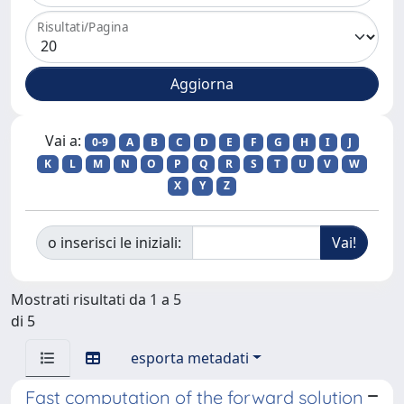
Risultati/Pagina
Vai a:
0-9
A
B
C
D
E
F
G
H
I
J
K
L
M
N
O
P
Q
R
S
T
U
V
W
X
Y
Z
o inserisci le iniziali:
Mostrati risultati da 1 a 5
di 5
esporta metadati
Fast computation of the forward solution