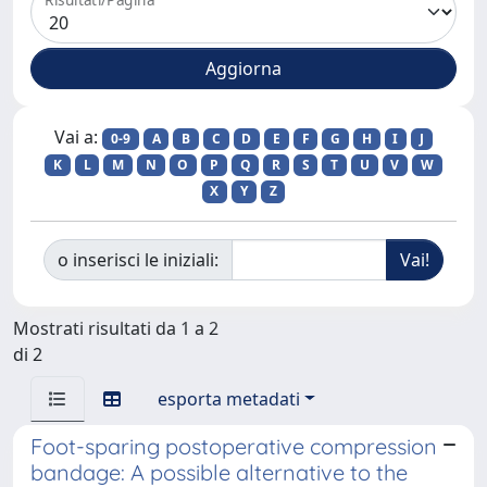
Vai a:
0-9
A
B
C
D
E
F
G
H
I
J
K
L
M
N
O
P
Q
R
S
T
U
V
W
X
Y
Z
o inserisci le iniziali:
Mostrati risultati da 1 a 2
di 2
esporta metadati
Foot-sparing postoperative compression
bandage: A possible alternative to the