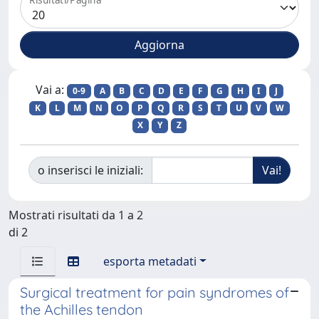
Vai a:
0-9
A
B
C
D
E
F
G
H
I
J
K
L
M
N
O
P
Q
R
S
T
U
V
W
X
Y
Z
o inserisci le iniziali:
Mostrati risultati da 1 a 2
di 2
esporta metadati
Surgical treatment for pain syndromes of
the Achilles tendon