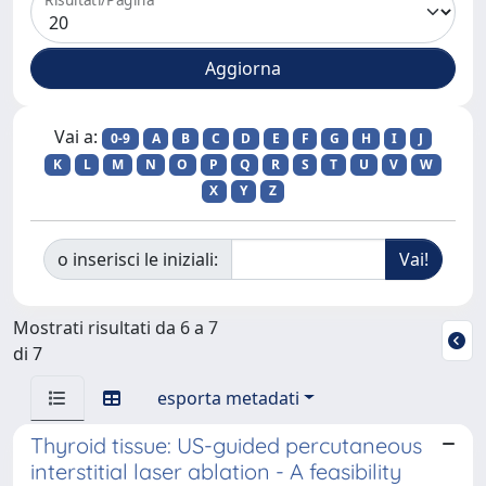
Vai a:
0-9
A
B
C
D
E
F
G
H
I
J
K
L
M
N
O
P
Q
R
S
T
U
V
W
X
Y
Z
o inserisci le iniziali:
Mostrati risultati da 6 a 7
di 7
esporta metadati
Thyroid tissue: US-guided percutaneous
interstitial laser ablation - A feasibility