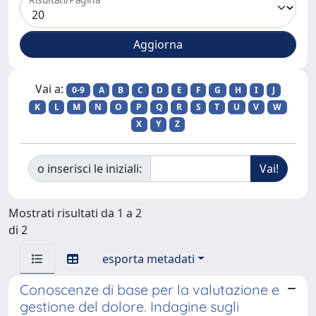
Vai a:
0-9
A
B
C
D
E
F
G
H
I
J
K
L
M
N
O
P
Q
R
S
T
U
V
W
X
Y
Z
o inserisci le iniziali:
Mostrati risultati da 1 a 2
di 2
esporta metadati
Conoscenze di base per la valutazione e
gestione del dolore. Indagine sugli