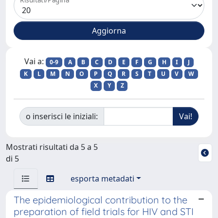
Vai a:
0-9
A
B
C
D
E
F
G
H
I
J
K
L
M
N
O
P
Q
R
S
T
U
V
W
X
Y
Z
o inserisci le iniziali:
Mostrati risultati da 5 a 5
di 5
esporta metadati
The epidemiological contribution to the
preparation of field trials for HIV and STI