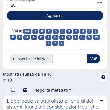
Vai a:
0-9
A
B
C
D
E
F
G
H
I
J
K
L
M
N
O
P
Q
R
S
T
U
V
W
X
Y
Z
o inserisci le iniziali:
Mostrati risultati da 4 a 10
di 10
esporta metadati
L’approccio strutturalista all’analisi dei
sistemi finanziari: considerazioni teoriche