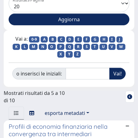
Vai a:
0-9
A
B
C
D
E
F
G
H
I
J
K
L
M
N
O
P
Q
R
S
T
U
V
W
X
Y
Z
o inserisci le iniziali:
Mostrati risultati da 5 a 10
di 10
esporta metadati
Profili di economia finanziaria nella
convergenza tra intermediari