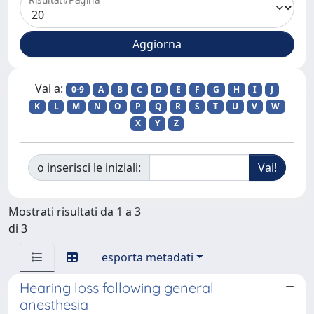
Vai a:
0-9
A
B
C
D
E
F
G
H
I
J
K
L
M
N
O
P
Q
R
S
T
U
V
W
X
Y
Z
o inserisci le iniziali:
Mostrati risultati da 1 a 3
di 3
esporta metadati
Hearing loss following general
anesthesia