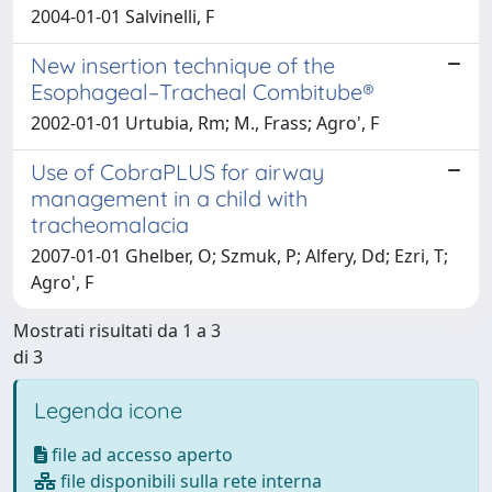
2004-01-01 Salvinelli, F
New insertion technique of the
Esophageal–Tracheal Combitube®
2002-01-01 Urtubia, Rm; M., Frass; Agro', F
Use of CobraPLUS for airway
management in a child with
tracheomalacia
2007-01-01 Ghelber, O; Szmuk, P; Alfery, Dd; Ezri, T;
Agro', F
Mostrati risultati da 1 a 3
di 3
Legenda icone
file ad accesso aperto
file disponibili sulla rete interna