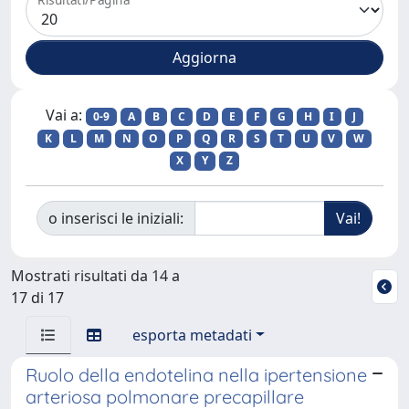
Vai a:
0-9
A
B
C
D
E
F
G
H
I
J
K
L
M
N
O
P
Q
R
S
T
U
V
W
X
Y
Z
o inserisci le iniziali:
Mostrati risultati da 14 a
17 di 17
esporta metadati
Ruolo della endotelina nella ipertensione
arteriosa polmonare precapillare