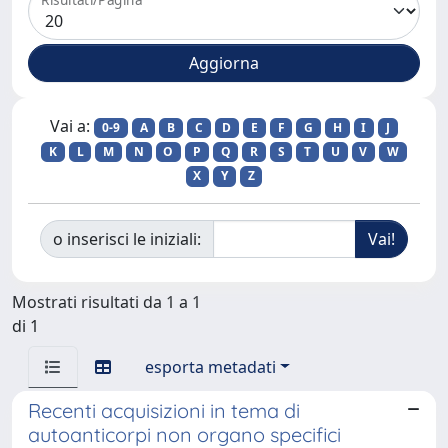
Vai a:
0-9
A
B
C
D
E
F
G
H
I
J
K
L
M
N
O
P
Q
R
S
T
U
V
W
X
Y
Z
o inserisci le iniziali:
Mostrati risultati da 1 a 1
di 1
esporta metadati
Recenti acquisizioni in tema di
autoanticorpi non organo specifici