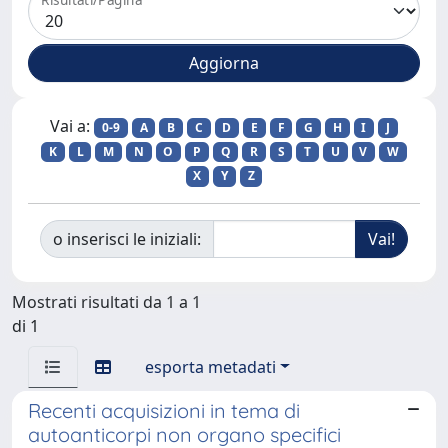
Vai a:
0-9
A
B
C
D
E
F
G
H
I
J
K
L
M
N
O
P
Q
R
S
T
U
V
W
X
Y
Z
o inserisci le iniziali:
Mostrati risultati da 1 a 1
di 1
esporta metadati
Recenti acquisizioni in tema di
autoanticorpi non organo specifici