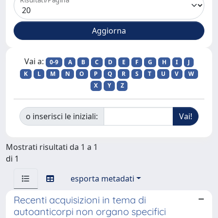
Vai a:
0-9
A
B
C
D
E
F
G
H
I
J
K
L
M
N
O
P
Q
R
S
T
U
V
W
X
Y
Z
o inserisci le iniziali:
Mostrati risultati da 1 a 1
di 1
esporta metadati
Recenti acquisizioni in tema di
autoanticorpi non organo specifici