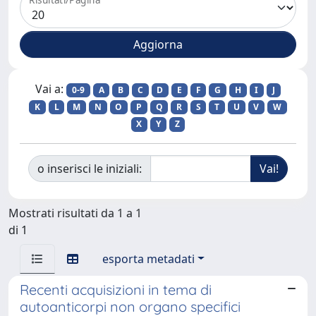
Vai a:
0-9
A
B
C
D
E
F
G
H
I
J
K
L
M
N
O
P
Q
R
S
T
U
V
W
X
Y
Z
o inserisci le iniziali:
Mostrati risultati da 1 a 1
di 1
esporta metadati
Recenti acquisizioni in tema di
autoanticorpi non organo specifici