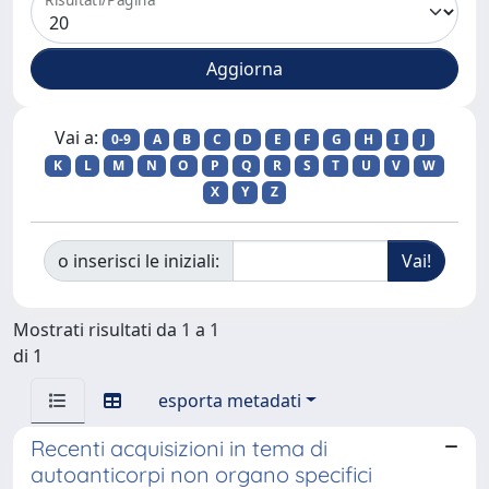
Vai a:
0-9
A
B
C
D
E
F
G
H
I
J
K
L
M
N
O
P
Q
R
S
T
U
V
W
X
Y
Z
o inserisci le iniziali:
Mostrati risultati da 1 a 1
di 1
esporta metadati
Recenti acquisizioni in tema di
autoanticorpi non organo specifici