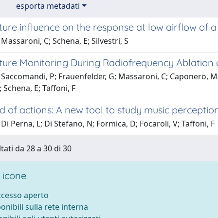
esporta metadati
re influence on the response at low airflow of a 
Massaroni, C; Schena, E; Silvestri, S
re Monitoring During Radiofrequency Ablation of 
 Saccomandi, P; Frauenfelder, G; Massaroni, C; Caponero, M
; Schena, E; Taffoni, F
 of actions: A new tool to study music perceptio
Di Perna, L; Di Stefano, N; Formica, D; Focaroli, V; Taffoni, F
tati da 28 a 30 di 30
 icone
accesso aperto
ponibili sulla rete interna