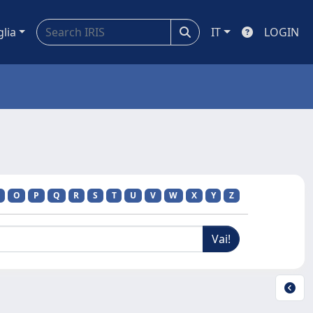
glia
IT
LOGIN
O
P
Q
R
S
T
U
V
W
X
Y
Z