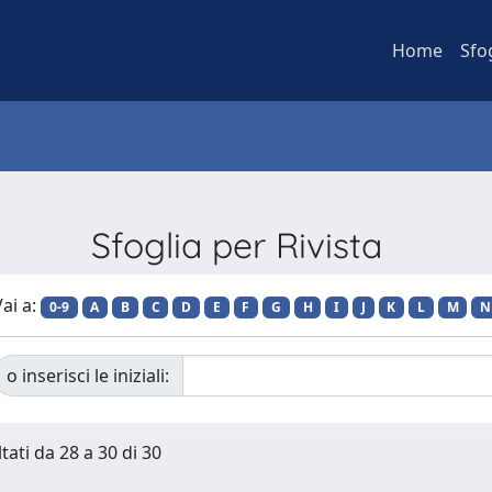
Home
Sfo
Sfoglia per Rivista
ai a:
0-9
A
B
C
D
E
F
G
H
I
J
K
L
M
N
o inserisci le iniziali:
tati da 28 a 30 di 30