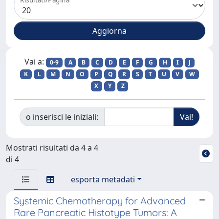
Vai a:
0-9
A
B
C
D
E
F
G
H
I
J
K
L
M
N
O
P
Q
R
S
T
U
V
W
X
Y
Z
o inserisci le iniziali:
Mostrati risultati da 4 a 4
di 4
esporta metadati
Systemic Chemotherapy for Advanced
Rare Pancreatic Histotype Tumors: A