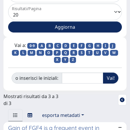
Risultati/Pagina
Vai a:
0-9
A
B
C
D
E
F
G
H
I
J
K
L
M
N
O
P
Q
R
S
T
U
V
W
X
Y
Z
o inserisci le iniziali:
Mostrati risultati da 3 a 3
di 3
esporta metadati
Gain of FGF4 is a frequent event in