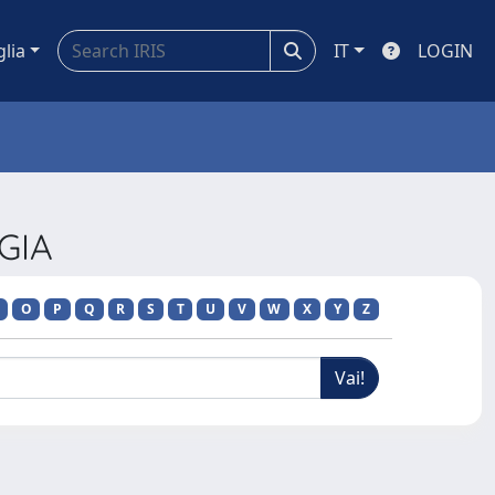
glia
IT
LOGIN
GIA
O
P
Q
R
S
T
U
V
W
X
Y
Z