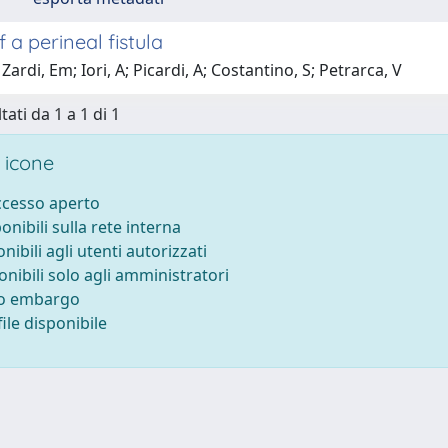
f a perineal fistula
Zardi, Em; Iori, A; Picardi, A; Costantino, S; Petrarca, V
tati da 1 a 1 di 1
 icone
accesso aperto
ponibili sulla rete interna
onibili agli utenti autorizzati
onibili solo agli amministratori
to embargo
ile disponibile