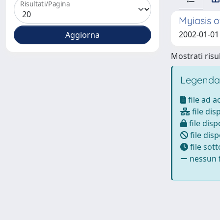
Risultati/Pagina
Myiasis o
2002-01-01 
Mostrati risul
Legenda
file ad 
file dis
file disp
file disp
file sot
nessun f