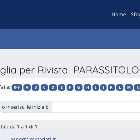
Home
Sfo
glia per Rivista PARASSITOLO
ai a:
0-9
A
B
C
D
E
F
G
H
I
J
K
L
M
N
o inserisci le iniziali:
tati da 1 a 1 di 1
esporta metadati