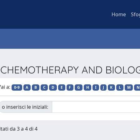
Home
Sfo
CER CHEMOTHERAPY AND BIOLO
ai a:
0-9
A
B
C
D
E
F
G
H
I
J
K
L
M
N
o inserisci le iniziali:
tati da 3 a 4 di 4