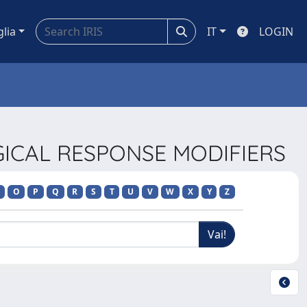
glia
IT
LOGIN
GICAL RESPONSE MODIFIERS
O
P
Q
R
S
T
U
V
W
X
Y
Z