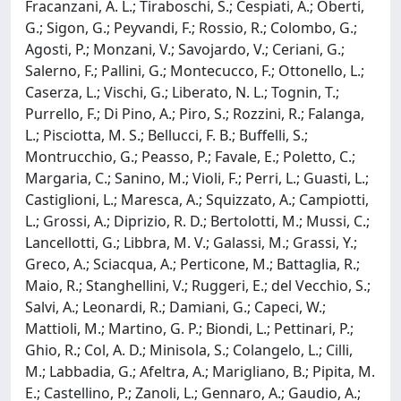
Fracanzani, A. L.; Tiraboschi, S.; Cespiati, A.; Oberti,
G.; Sigon, G.; Peyvandi, F.; Rossio, R.; Colombo, G.;
Agosti, P.; Monzani, V.; Savojardo, V.; Ceriani, G.;
Salerno, F.; Pallini, G.; Montecucco, F.; Ottonello, L.;
Caserza, L.; Vischi, G.; Liberato, N. L.; Tognin, T.;
Purrello, F.; Di Pino, A.; Piro, S.; Rozzini, R.; Falanga,
L.; Pisciotta, M. S.; Bellucci, F. B.; Buffelli, S.;
Montrucchio, G.; Peasso, P.; Favale, E.; Poletto, C.;
Margaria, C.; Sanino, M.; Violi, F.; Perri, L.; Guasti, L.;
Castiglioni, L.; Maresca, A.; Squizzato, A.; Campiotti,
L.; Grossi, A.; Diprizio, R. D.; Bertolotti, M.; Mussi, C.;
Lancellotti, G.; Libbra, M. V.; Galassi, M.; Grassi, Y.;
Greco, A.; Sciacqua, A.; Perticone, M.; Battaglia, R.;
Maio, R.; Stanghellini, V.; Ruggeri, E.; del Vecchio, S.;
Salvi, A.; Leonardi, R.; Damiani, G.; Capeci, W.;
Mattioli, M.; Martino, G. P.; Biondi, L.; Pettinari, P.;
Ghio, R.; Col, A. D.; Minisola, S.; Colangelo, L.; Cilli,
M.; Labbadia, G.; Afeltra, A.; Marigliano, B.; Pipita, M.
E.; Castellino, P.; Zanoli, L.; Gennaro, A.; Gaudio, A.;