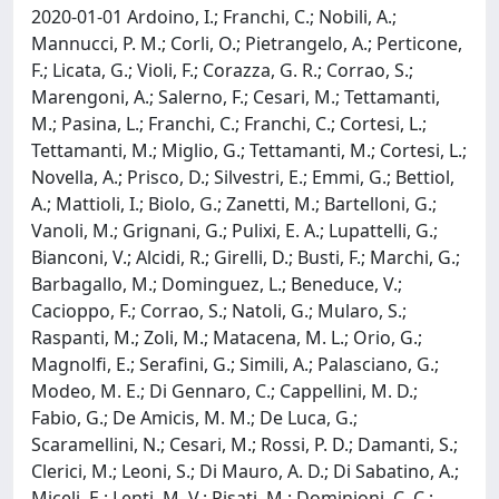
2020-01-01 Ardoino, I.; Franchi, C.; Nobili, A.;
Mannucci, P. M.; Corli, O.; Pietrangelo, A.; Perticone,
F.; Licata, G.; Violi, F.; Corazza, G. R.; Corrao, S.;
Marengoni, A.; Salerno, F.; Cesari, M.; Tettamanti,
M.; Pasina, L.; Franchi, C.; Franchi, C.; Cortesi, L.;
Tettamanti, M.; Miglio, G.; Tettamanti, M.; Cortesi, L.;
Novella, A.; Prisco, D.; Silvestri, E.; Emmi, G.; Bettiol,
A.; Mattioli, I.; Biolo, G.; Zanetti, M.; Bartelloni, G.;
Vanoli, M.; Grignani, G.; Pulixi, E. A.; Lupattelli, G.;
Bianconi, V.; Alcidi, R.; Girelli, D.; Busti, F.; Marchi, G.;
Barbagallo, M.; Dominguez, L.; Beneduce, V.;
Cacioppo, F.; Corrao, S.; Natoli, G.; Mularo, S.;
Raspanti, M.; Zoli, M.; Matacena, M. L.; Orio, G.;
Magnolfi, E.; Serafini, G.; Simili, A.; Palasciano, G.;
Modeo, M. E.; Di Gennaro, C.; Cappellini, M. D.;
Fabio, G.; De Amicis, M. M.; De Luca, G.;
Scaramellini, N.; Cesari, M.; Rossi, P. D.; Damanti, S.;
Clerici, M.; Leoni, S.; Di Mauro, A. D.; Di Sabatino, A.;
Miceli, E.; Lenti, M. V.; Pisati, M.; Dominioni, C. C.;