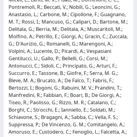
Pontremoli, R.; Beccati, V.; Nobili, G.; Leoncini, G.;
Anastasio, L.; Carbone, M.; Cipollone, F.; Guagnano,
M. T.; Rossi, I.; Mancuso, G.; Calipari, D.; Bartone, M.;
Delitala, G.; Berria, M.; Delitala, A.; Muscaritoli, M.;
Molfino, A.; Petrillo, E.; Giorgi, A.; Gracin, C.; Zuccala,
G.; D'Aurizio, G.; Romanelli, G.; Marengoni, A.;
Volpini, A.; Lucente, D.; Picardi, A.; Vespasiani
Gentilucci, U.; Gallo, P.; Bellelli, G.; Corsi, M.;
Antonucci, C.; Sidoli, C.; Principato, G.; Arturi, F.;
Succurro, E.; Tassone, B.; Giofre, F.; Serra, M. G.;
Bleve, M. A.; Brucato, A.; De Falco, T.; Fabris, F.;
Bertozzi, I.; Bogoni, G.; Rabuini, M. V.; Prandini, T.;
Manfredini, R.; Fabbian, F.; Boari, B.; De Giorgi, A.;
Tiseo, R.; Paolisso, G.; Rizzo, M. R.; Catalano, C.;
Borghi, C.; Strocchi, E.; Ianniello, E.; Soldati, M.;
Schiavone, S.; Bragagni, A.; Sabba, C.; Vella, F. S.;
Suppressa, P.; De Vincenzo, G. M.; Comitangelo, A.;
Amoruso, E.; Custodero, C.; Fenoglio, L.; Falcetta, A.;