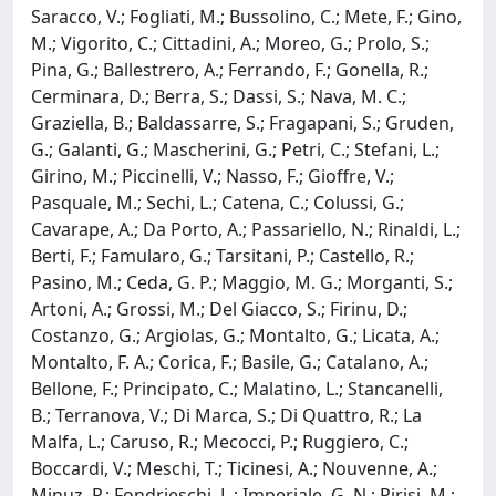
Saracco, V.; Fogliati, M.; Bussolino, C.; Mete, F.; Gino,
M.; Vigorito, C.; Cittadini, A.; Moreo, G.; Prolo, S.;
Pina, G.; Ballestrero, A.; Ferrando, F.; Gonella, R.;
Cerminara, D.; Berra, S.; Dassi, S.; Nava, M. C.;
Graziella, B.; Baldassarre, S.; Fragapani, S.; Gruden,
G.; Galanti, G.; Mascherini, G.; Petri, C.; Stefani, L.;
Girino, M.; Piccinelli, V.; Nasso, F.; Gioffre, V.;
Pasquale, M.; Sechi, L.; Catena, C.; Colussi, G.;
Cavarape, A.; Da Porto, A.; Passariello, N.; Rinaldi, L.;
Berti, F.; Famularo, G.; Tarsitani, P.; Castello, R.;
Pasino, M.; Ceda, G. P.; Maggio, M. G.; Morganti, S.;
Artoni, A.; Grossi, M.; Del Giacco, S.; Firinu, D.;
Costanzo, G.; Argiolas, G.; Montalto, G.; Licata, A.;
Montalto, F. A.; Corica, F.; Basile, G.; Catalano, A.;
Bellone, F.; Principato, C.; Malatino, L.; Stancanelli,
B.; Terranova, V.; Di Marca, S.; Di Quattro, R.; La
Malfa, L.; Caruso, R.; Mecocci, P.; Ruggiero, C.;
Boccardi, V.; Meschi, T.; Ticinesi, A.; Nouvenne, A.;
Minuz, P.; Fondrieschi, L.; Imperiale, G. N.; Pirisi, M.;