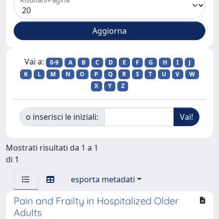
Vai a:
0-9
A
B
C
D
E
F
G
H
I
J
K
L
M
N
O
P
Q
R
S
T
U
V
W
X
Y
Z
o inserisci le iniziali:
Mostrati risultati da 1 a 1
di 1
esporta metadati
Pain and Frailty in Hospitalized Older
Adults