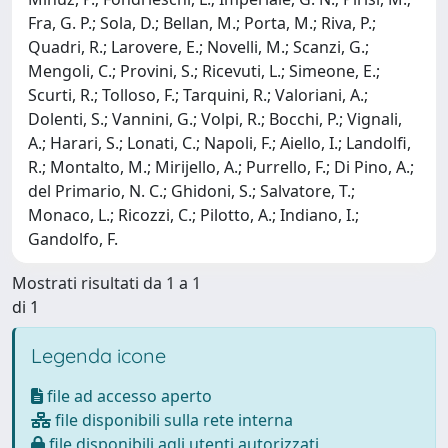
Fra, G. P.; Sola, D.; Bellan, M.; Porta, M.; Riva, P.;
Quadri, R.; Larovere, E.; Novelli, M.; Scanzi, G.;
Mengoli, C.; Provini, S.; Ricevuti, L.; Simeone, E.;
Scurti, R.; Tolloso, F.; Tarquini, R.; Valoriani, A.;
Dolenti, S.; Vannini, G.; Volpi, R.; Bocchi, P.; Vignali,
A.; Harari, S.; Lonati, C.; Napoli, F.; Aiello, I.; Landolfi,
R.; Montalto, M.; Mirijello, A.; Purrello, F.; Di Pino, A.;
del Primario, N. C.; Ghidoni, S.; Salvatore, T.;
Monaco, L.; Ricozzi, C.; Pilotto, A.; Indiano, I.;
Gandolfo, F.
Mostrati risultati da 1 a 1
di 1
Legenda icone
file ad accesso aperto
file disponibili sulla rete interna
file disponibili agli utenti autorizzati