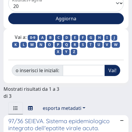
Vai a:
0-9
A
B
C
D
E
F
G
H
I
J
K
L
M
N
O
P
Q
R
S
T
U
V
W
X
Y
Z
o inserisci le iniziali:
Mostrati risultati da 1 a 3
di 3
esporta metadati
97/36 SEIEVA. Sistema epidemiologico
integrato dell'epatite virale acuta.