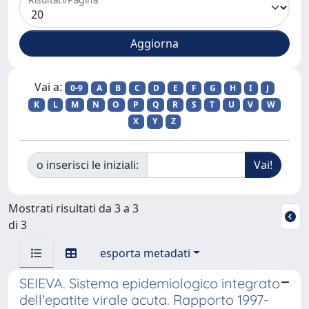
Vai a:
0-9
A
B
C
D
E
F
G
H
I
J
K
L
M
N
O
P
Q
R
S
T
U
V
W
X
Y
Z
o inserisci le iniziali:
Mostrati risultati da 3 a 3
di 3
esporta metadati
SEIEVA. Sistema epidemiologico integrato
dell'epatite virale acuta. Rapporto 1997-